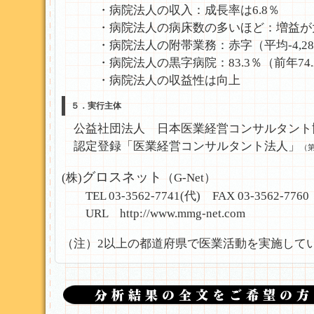
・病院法人の収入：成長率は6.8％
・病院法人の病床数の多いほど：増益が
・病院法人の附帯業務：赤字（平均-4,28
・病院法人の黒字病院：83.3％（前年74.
・病院法人の収益性は向上
５．実行主体
公益社団法人 日本医業経営コンサルタント協
認定登録「医業経営コンサルタント法人」
（第
グロスネット
(株)
（G‐Net）
TEL 03‐3562‐7741(代) FAX 03‐3562‐7760
URL
http://www.mmg-net.com
（注）2以上の都道府県で医業活動を実施して