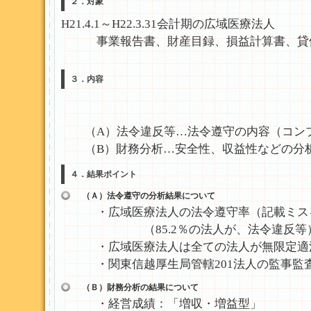
２．対象
H21.4.1～H22.3.31会計期の広域医療法人
事業報告書、財産目録、損益計算書、貸借
３．内容
（A）法令違反等…法令遵守の内容（コンプ
（B）財務分析…安全性、収益性などの分
４．結果ポイント
（Ａ）法令遵守の分析結果について
・広域医療法人の法令遵守率（記載ミスを除
（85.2％の法人が、法令違反等
・広域医療法人は全ての法人が無限定適法
・関東信越厚生局管轄201法人の監事監査
（Ｂ）財務分析の結果について
・経営成績：「増収・増益型」