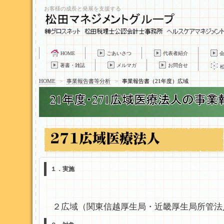
お客様の成長と発展を支援する
HOME
ごあいさつ
代表者紹介
著書・雑誌
メルマガ
お問合せ
HOME
>
事業報告書等分析
>
事業報告書（21年度）広域
１．実施
２広域（関東信越厚生局・近畿厚生局所管法人）15都