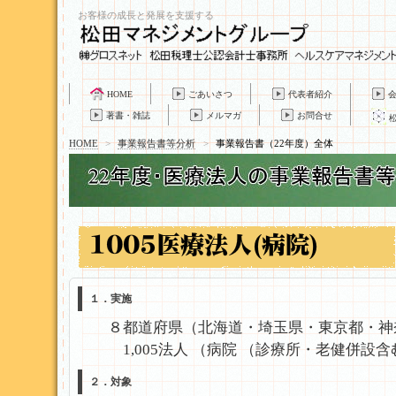
お客様の成長と発展を支援する
HOME
ごあいさつ
代表者紹介
著書・雑誌
メルマガ
お問合せ
HOME
>
事業報告書等分析
>
事業報告書（22年度）全体
１．実施
８都道府県
（北海道・埼玉県・東京都・神
1,005法人 （病院 （診療所・老健併設含
２．対象