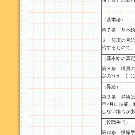
（基本給）
第７条 基本
２ 前項の月
給するもので
（基本給の算
第８条 職員
定のうえ、別
（昇給）
第９条 昇給
年×月に技能、
しない場合が
（役職手当）
第10条 役職