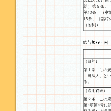
支払方法）第
給）第９条、
第12条、（家
15条、（臨時
（附則）
給与規程・例
（目的）
第１条 この規
「当法人」と
る。
（適用範囲）
第２条 この規
第×項第×号に
務手当）の適