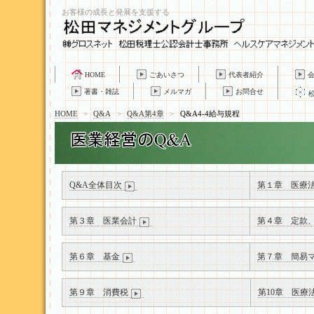
お客様の成長と発展を支援する
HOME
ごあいさつ
代表者紹介
著書・雑誌
メルマガ
お問合せ
HOME
>
Q&A
>
Q&A第4章
>
Q&A4-4給与規程
Q&A全体目次
第１章 医療
第３章 医業会計
第４章 定款
第６章 基金
第７章 簡易
第９章 消費税
第10章 医療