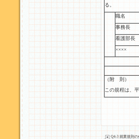
る。
職名
事務長
看護部長
××××
（附 則）
この規程は、平
Q4-3 就業規則