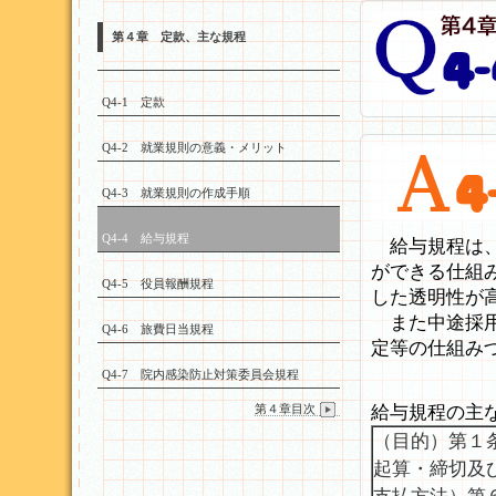
第４章 定款、主な規程
Q4-1 定款
Q4-2 就業規則の意義・メリット
Q4-3 就業規則の作成手順
Q4-4 給与規程
給与規程は、
ができる仕組
Q4-5 役員報酬規程
した透明性が
また中途採用
Q4-6 旅費日当規程
定等の仕組み
Q4-7 院内感染防止対策委員会規程
第４章目次
給与規程の主
（目的）第１
起算・締切及