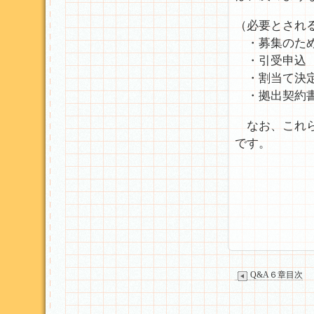
（必要とされ
・募集のため
・引受申込
・割当て決定
・拠出契約
なお、これら
です。
Q&A６章目次