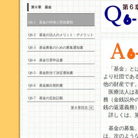
第６章 基金
Q6-1 基金の特徴と関係書類
Q6-2 基金の法人のメリット・デメリット
Q6-3 基金募集のための募集通知書
Q6-4 基金引受申込書
「基金」とは、
Q6-5 基金割当て決定通知書
より社団であ
他の財産です
Q6-6 基金拠出契約書
医療法人は基
Q6-7 基金の定款記載
務（金銭以外
銭の返還義務
第６章目次
詳しくは、
基金の募集、
は、次のよう