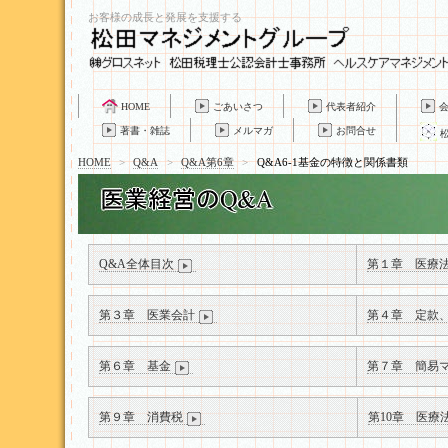
お客様の成長と発展を支援する
HOME
ごあいさつ
代表者紹介
著書・雑誌
メルマガ
お問合せ
HOME
>
Q&A
>
Q&A第6章
>
Q&A6-1基金の特徴と関係書類
Q&A全体目次
第１章 医療
第３章 医業会計
第４章 定款
第６章 基金
第７章 簡易
第９章 消費税
第10章 医療