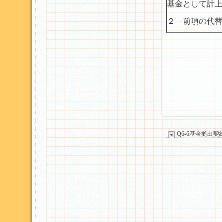
基金として計
２ 前項の代
Q6-6基金拠出契