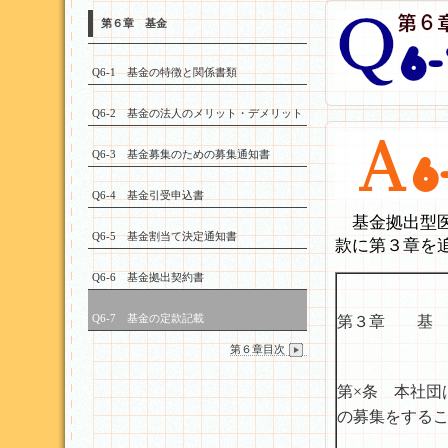
第６章 基金
Q6-1 基金の特徴と関係書類
Q6-2 基金の法人のメリット・デメリット
Q6-3 基金募集のための募集通知書
Q6-4 基金引受申込書
基金拠出型医
Q6-5 基金割当て決定通知書
款に第３章を
Q6-6 基金拠出契約書
Q6-7 基金の定款記載
第３章 基 
第６章目次
第×条 本社団
の募集をする