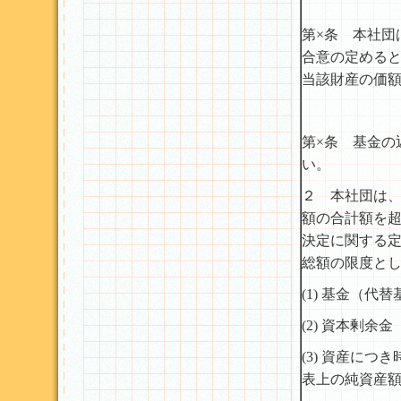
第×条 本社団
合意の定める
当該財産の価
第×条 基金の
い。
２ 本社団は
額の合計額を
決定に関する
総額の限度と
(1) 基金（代
(2) 資本剰余金
(3) 資産に
表上の純資産