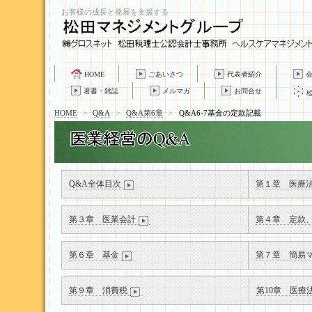
お客様の成長と発展を支援する
HOME
ごあいさつ
代表者紹介
著書・雑誌
メルマガ
お問合せ
HOME
>
Q&A
>
Q&A第6章
>
Q&A6-7基金の定款記載
Q&A全体目次
第１章 医療
第３章 医業会計
第４章 定款
第６章 基金
第７章 簡易
第９章 消費税
第10章 医療