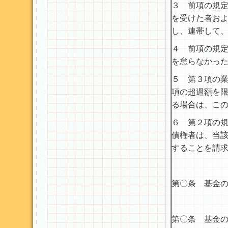
３ 前項の規
を受けた者お
し、連帯して
４ 前項の規
を怠らなかっ
５ 第３項の
項の超過額を
る場合は、こ
６ 第２項の
債権者は、当
することを請
第〇条 基金
第〇条 基金