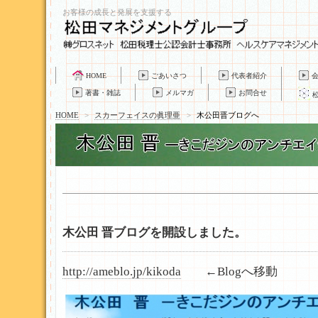
お客様の成長と発展を支援する
HOME
ごあいさつ
代表者紹介
著書・雑誌
メルマガ
お問合せ
HOME
>
スカーフェイスの眞理亜
>
木公田晋ブログへ
木公田 晋ブログを開設しました。
http://ameblo.jp/kikoda
←Blogへ移動