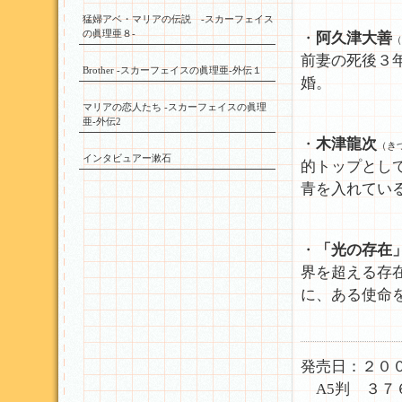
猛婦アベ・マリアの伝説 -スカーフェイス
の眞理亜８-
・
阿久津大善
（
前妻の死後３
Brother -スカーフェイスの眞理亜-外伝１
婚。
マリアの恋人たち -スカーフェイスの眞理
亜-外伝2
・
木津龍次
（き
インタビュアー漱石
的トップとし
青を入れてい
・
「光の存在
界を超える存
に、ある使命
発売日：２０
A5判 ３７