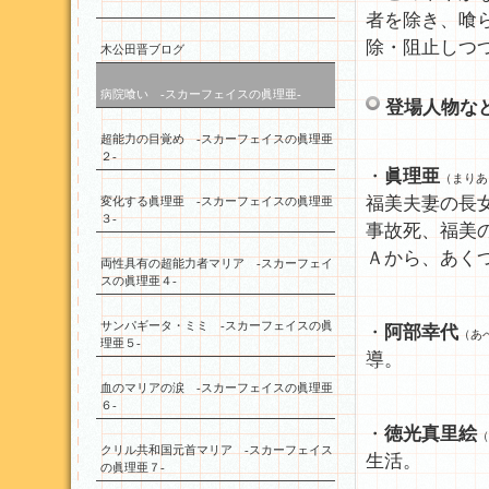
者を除き、喰
除・阻止しつ
木公田晋ブログ
病院喰い -スカーフェイスの眞理亜-
登場人物な
超能力の目覚め -スカーフェイスの眞理亜
２-
・
眞理亜
（まりあ
福美夫妻の長
変化する眞理亜 -スカーフェイスの眞理亜
３-
事故死、福美
Ａから、あく
両性具有の超能力者マリア -スカーフェイ
スの眞理亜４-
サンパギータ・ミミ -スカーフェイスの眞
・
阿部幸代
（あ
理亜５-
導。
血のマリアの涙 -スカーフェイスの眞理亜
６-
・
徳光真里絵
（
クリル共和国元首マリア -スカーフェイス
生活。
の眞理亜７-