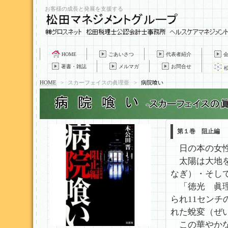
お客様の成長と発展を支援する
HOME
ごあいさつ
代表者紹介
著書・雑誌
メルマガ
お問合せ
HOME
>
スカーフェイスの眞理亜
>
病院喰い
第１巻 阻
日の本の女
太陽は大地を
なぎ）・そし
「徳光 眞理
られ11セン
れた蛻変（ぜ
この華やかな