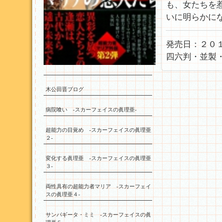
も、女たちを
いに明らかに
発売日：２０
四六判・並製
木公田晋ブログ
病院喰い -スカーフェイスの眞理亜-
超能力の目覚め -スカーフェイスの眞理亜
２-
変化する眞理亜 -スカーフェイスの眞理亜
３-
両性具有の超能力者マリア -スカーフェイ
スの眞理亜４-
サンパギータ・ミミ -スカーフェイスの眞