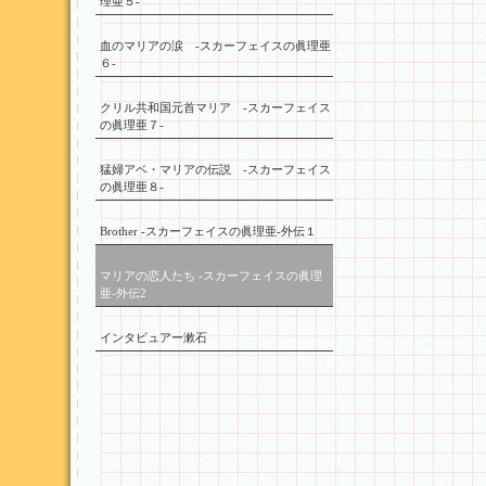
理亜５-
血のマリアの涙 -スカーフェイスの眞理亜
６-
クリル共和国元首マリア -スカーフェイス
の眞理亜７-
猛婦アベ・マリアの伝説 -スカーフェイス
の眞理亜８-
Brother -スカーフェイスの眞理亜-外伝１
マリアの恋人たち -スカーフェイスの眞理
亜-外伝2
インタビュアー漱石