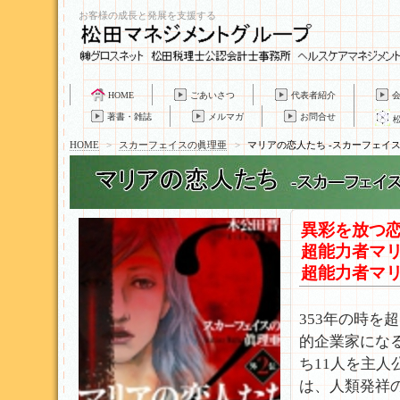
お客様の成長と発展を支援する
HOME
ごあいさつ
代表者紹介
著書・雑誌
メルマガ
お問合せ
HOME
>
スカーフェイスの眞理亜
>
マリアの恋人たち -スカーフェイス
異彩を放つ
超能力者マ
超能力者マ
353年の時
的企業家にな
ち11人を主
は、人類発祥