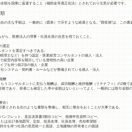
の全額を国庫に返還すること（補助金等適正化法）とされており注意が必要です。
手順
合の主な手順は、一般的に（図表）で示すような経過となる。”買収側”は、この裏
がら、医療法人の理事・社員全員の合意を得ておくこと。
の選定
タントを選定すべきである。
理士など）を持つ認定・医業経営コンサルタントの個人・法人
経営内容等を開示している透明性の高い企業
プを持つ前2項の個人・企業
システム・契約書・ルールなどが整備されている個人・法人
報酬
らうコンサルタントに支払う報酬は、成功報酬と維持報酬（リテナフィ）の2種で
前後であり、前者にも確定した率や金額はないといってよく、一般的には取引金額の
整合）
必要とされる次のような書類を整備し、相互に整合をおくことが大事である。
院のパンフレット、直近決算書3期分コピー、税務申告資料コピー、
たは法17条地図写、定款、役員名簿、社員名簿、売却希望額
分を持つ社員の意思統一と面談、土地建物の所有者との面談