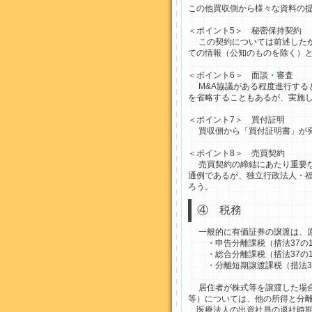
この他買収側から様々な資料の提
＜ポイント5＞ 秘密保持契約
この契約については前述したが
ての情報（公知のものを除く）
＜ポイント6＞ 面談・審査
M&A協議がある程度進行する
を省略することもあるが、実施
＜ポイント7＞ 買付証明
買収側から「買付証明書」が発
＜ポイント8＞ 売買契約
売買契約の締結にあたり重要な
通例であるが、独立行政法人・
ろう。
④ 税務
一般的に有価証券の譲渡は、原
・申告分離課税（措法37の1
・総合分離課税（措法37の10
・分離短期譲渡課税（措法37
居住者が株式等を譲渡した場合
等）については、他の所得と分離
医療法人の出資社員の退社時期