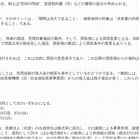
出、例えば”売却の理由”、賃貸契約書（写）などの書類の提出が求められる。
、そのポイントは、「期間は永久であること」、秘密保持の対象は「決算書の内容
とすること」である。
と、両者の面談、売買対象施設の案内、そして、買収側による買収監査となる。信
して問題点等が顕在化した場合、買収側の要請により買収条件の変更もありうる。
行されれば、これは法的に買収の意思表示であり、これ以降の買収側からの違約は
ことは、売買金額が借入金の精算を条件としているかどうかである。一般的には、
福祉医療機構（旧・社会福祉医療事業団）からの借入金は残す場合が多く、これらの
則として次のいずれかになる。
0）
①③、37の16）
の15）
、医療法人（社団）の出資持分は株式等に該当し、その譲渡による事業所得、譲渡
して、原則として20％（ほか地方税6％）の税率により所得税が課税（措法37の1
がM&Aの過程の中であり、その出資社員に持分の払戻しとして交付を受けた金額の