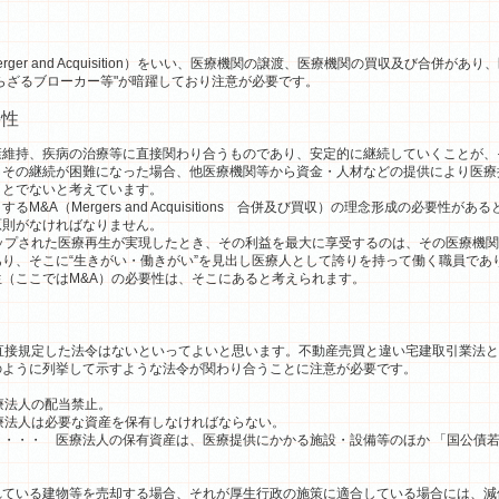
ger and Acquisition）をいい、医療機関の譲渡、医療機関の買収及び合併が
らざるブローカー等"が暗躍しており注意が必要です。
要性
維持、疾病の治療等に直接関わり合うものであり、安定的に継続していくことが、
、その継続が困難になった場合、他医療機関等から資金・人材などの提供により医療
ことでないと考えています。
&A（Mergers and Acquisitions 合併及び買収）の理念形成の必要性
原則がなければなりません。
ップされた医療再生が実現したとき、その利益を最大に享受するのは、その医療機関
り、そこに“生きがい・働きがい”を見出し医療人として誇りを持って働く職員であ
（ここではM&A）の必要性は、そこにあると考えられます。
直接規定した法令はないといってよいと思います。不動産売買と違い宅建取引業法と
のように列挙して示すような法令が関わり合うことに注意が必要です。
療法人の配当禁止。
療法人は必要な資産を保有しなければならない。
・・・ 医療法人の保有資産は、医療提供にかかる施設・設備等のほか 「国公債若
ている建物等を売却する場合、それが厚生行政の施策に適合している場合には、減