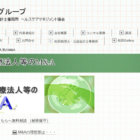
代表者紹介
会社概要
コンサル業務
講演
ガ
お問合せ
松田Gallery
松田税理士・公認会計士事務所
人等のM&A
こちらへ無料相談 （秘密厳守）
M&Aの理想形は・・・