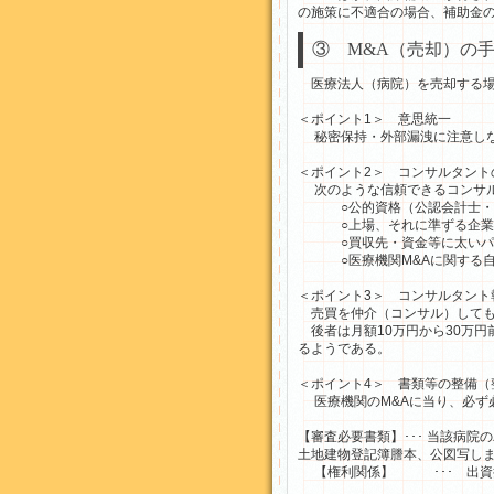
の施策に不適合の場合、補助金
③ M&A（売却）の
医療法人（病院）を売却する場
＜ポイント1＞ 意思統一
秘密保持・外部漏洩に注意しな
＜ポイント2＞ コンサルタント
次のような信頼できるコンサル
○公的資格（公認会計士・税
○上場、それに準ずる企業で
○買収先・資金等に太いパイ
○医療機関M&Aに関する自社
＜ポイント3＞ コンサルタント
売買を仲介（コンサル）しても
後者は月額10万円から30万円
るようである。
＜ポイント4＞ 書類等の整備（
医療機関のM&Aに当り、必ず
【審査必要書類】･･･ 当該病
土地建物登記簿謄本、公図写しま
【権利関係】 ･･･ 出資持