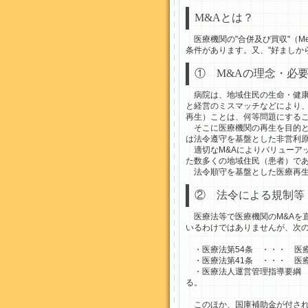
M&Aとは？
医療機関の"合併及び買収"（Mer
条件があります。又、"好ましか
① M&Aの理念・必
病院は、地域住民の生命・健康
と経営のミスマッチなどにより
再生）ことは、何等問題にする
そこに医療機関の再生を目的とするM
は法令遵守を基盤とした非営利
適切なM&Aによりバリューア
た数多くの地域住民（患者）であ
法令順守を基盤とした医療再生
② 法令による規制等
医療法等で医療機関のM&Aを
いるわけではありませんが、次
・医療法第54条 ・・・ 医
・医療法第41条 ・・・ 医
・医療法人運営管理指導要綱 
る。
このほか、国庫補助金が付され