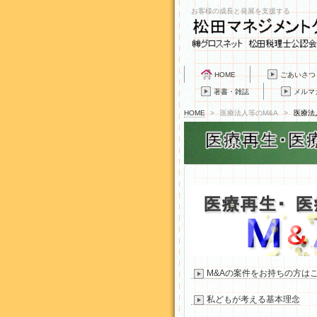
お客様の成長と発展を支援する
HOME
ごあいさつ
著書・雑誌
メルマ
HOME
>
医療法人等のM&A
>
医療法
M&Aの案件をお持ちの方は
私どもが考える基本理念