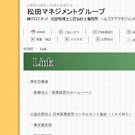
お客様の成長と発展を支援する
HOME
ごあいさつ
代表者紹介
著書・雑誌
メルマガ
お問合せ
HOME
>
Link
・
厚生労働省
・
医療法人・医業経営のホームページ
・
公益社団法人 日本医業経営コンサルタント協会（ＪＡＨＭＣ）
・
東京都支部