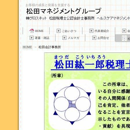
お客様の成長と発展を支援する
HOME
ごあいさつ
代表者紹介
著書・雑誌
メルマガ
お問合せ
HOME
>
松田会計事務所