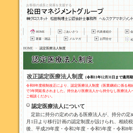
お客様の成長と発展を支援する
HOME
ごあいさつ
代表者紹介
著書・雑誌
メルマガ
お問合せ
HOME
>
認定医療法人制度
改正認定医療法人制度
（令和11年12月31日まで適用
令和8年度税制改正により、認定医療法人制度（医業継続に係る相続税・
で3年間延長されました。持分あり医療法人から持分なし医療法人
ご相談ください。
認定医療法人について
定款に持分の定めのある医療法人が、持分の定め
月1日より移行計画の認定制度が設けられ、相続
後、平成29年度・令和2年度・令和5年度・令和