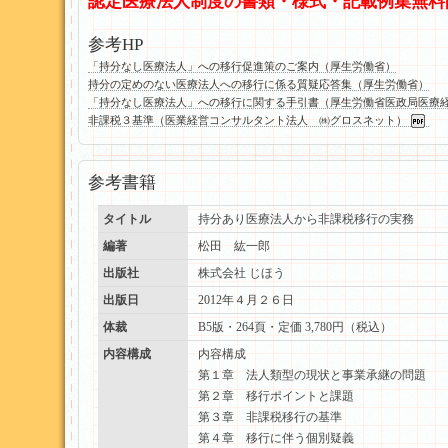
認定医療法人制度の書類・様式・記載例集無料
参考HP
「持分なし医療法人」への移行促進策のご案内（厚生労働省）
持分の定めのない医療法人への移行に係る質疑応答集（厚生労働省）
「持分なし医療法人」への移行に関する手引書（厚生労働省医政局医療
非課税３基準（医業経営コンサルタント法人 ㈱グロスネット）
参考書籍
タイトル
持分あり医療法人から非課税移行の実務
編著
松田 紘一郎
出版社
株式会社 じほう
出版日
2012年４月２６日
体裁
B5版・264頁・定価 3,780円（税込）
内容構成
内容構成
第１章 法人類型の現状と事業承継の問題
第２章 移行ポイントと課題
第３章 非課税移行の基準
第４章 移行に伴う個別疑義