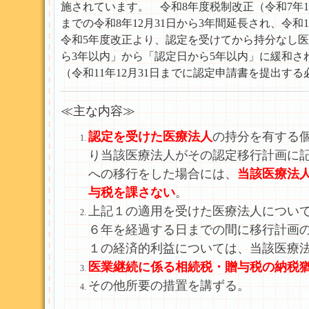
施されています。 令和8年度税制改正（令和7年
までの令和8年12月31日から3年間延長され、令和11
令和5年度改正より、認定を受けてから持分なし
ら3年以内」から「認定日から5年以内」に緩和
（令和11年12月31日までに認定申請書を提出す
≪主な内容≫
認定を受けた医療法人
の持分を有する
り当該医療法人がその認定移行計画に
への移行をした場合には、
当該医療法
与税を課さない
。
上記１の適用を受けた医療法人につい
６年を経過する日までの間に移行計画
１の経済的利益については、当該医療
医業継続に係る相続税・贈与税の納税猶
その他所要の措置を講ずる。