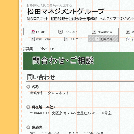
お客様の成長と発展を支援する
HOME
ごあいさつ
代表者紹介
著書・雑誌
メルマガ
お問合せ
HOME
>
問い合わせ
問い合わせ
名称
株式会社 グロスネット
所在地（本社）
〒104-0031 中央区京橋1-14-5 土屋ビル3F C・D号室
連絡先
電話：03-3562-7741 ＦＡＸ：03-3562-7760