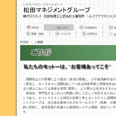
お客様の成長と発展を支援する
HOME
ごあいさつ
代表者紹介
著書・雑誌
メルマガ
お問合せ
HOME
>
ご挨拶
国際化などの影響により政治・経済が変貌し、少子超高齢社会の
く変化し、ＧＬＯＢＡＬ(国際)化しつつある技術革新と情報化社
また個人においても財産を管理･運用し、より豊かな生活をするた
多様化、専門化するこれらの問題に対して正しく対応するために
Ｌであり、かつＬＯＣＡＬな対応が必要と考えＧＬＯＣＡＬ(国際
ントグループは、次の各企業体それぞれでヘルスケア（医療・介護
的に対処し、経営改善の支援から創造的システム構築、総合コンサ
す。