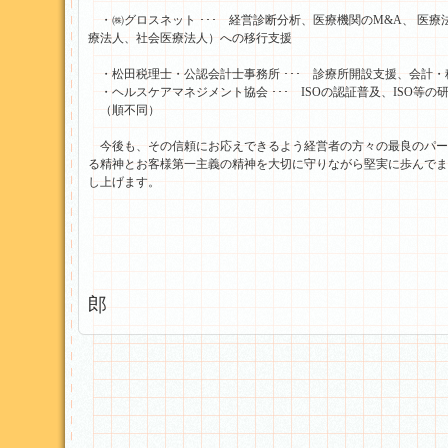
・㈱グロスネット ･･･ 経営診断分析、医療機関のM&A、 医
療法人、社会医療法人）への移行支援
・松田税理士・公認会計士事務所 ･･･ 診療所開設支援、会計
・ヘルスケアマネジメント協会 ･･･ ISOの認証普及、ISO等の
（順不同）
今後も、その信頼にお応えできるよう経営者の方々の最良のパー
る精神とお客様第一主義の精神を大切に守りながら堅実に歩んでまい
し上げます。
税理士・公認会計士・医業
松田マネジメン
郎