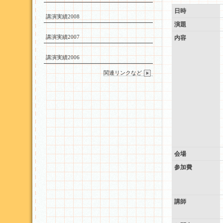
日時
講演実績2008
演題
講演実績2007
内容
講演実績2006
関連リンクなど
会場
参加費
講師