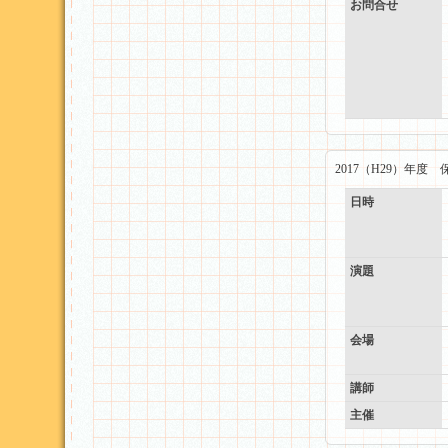
お問合せ
2017（H29）年
日時
演題
会場
講師
主催