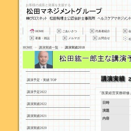
お客様の成長と発展を支援する
HOME
ごあいさつ
代表者紹介
著書・雑誌
メルマガ
お問合せ
HOME
>
講演実績一覧
>
講演実績2018
講演予定・実績 TOP
講演予定2022
「医業経営実務研修
日時
講演実績2022
演題
講演実績2021
内容
講演実績2020