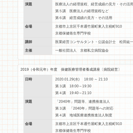
演題
医療法人の経理規程、経営成績の見方・その活
第５講 医療法人の経理規程など
第６講 経営成績の見方・その活用
会場
京都市上京区千本通竹屋町東入主税町910
京都保健衛生専門学校
講師
医業経営コンサルタント・公認会計士 松田紘
主催
一般社団法人 京都私立病院協会
2019（令和元年）年度 保健医療管理者養成講座〔病院経営〕
日時
2020.01.29(水) 18:00 ～ 21:10
第３講 18:00～19:30
第４講 19:40～21:10
演題
「2040年」問題等、連携推進法人
第３講 「2040年」問題等への対応
第４講 地域医療連携推進法人制度
会場
京都市上京区千本通竹屋町東入主税町910
京都保健衛生専門学校