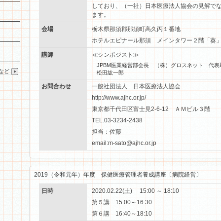
しており、（一社）日本医療法人協会の見解で
ます。
会場
栃木県那須郡那須町高久丙１番地
ホテルエピナール那須 メインタワー２階「
講師
≪シンポジスト≫
JPBM医業経営部会長 （株）グロスネット 代
など
松田紘一郎
お問合わせ
一般社団法人 日本医療法人協会
http://www.ajhc.or.jp/
東京都千代田区富士見2-6-12 ＡＭビル３階
TEL.03-3234-2438
担当：佐藤
email:m-sato@ajhc.or.jp
2019（令和元年）年度 保健医療管理者養成講座〔病院経営〕
日時
2020.02.22(土) 15:00 ～ 18:10
第５講 15:00～16:30
第６講 16:40～18:10