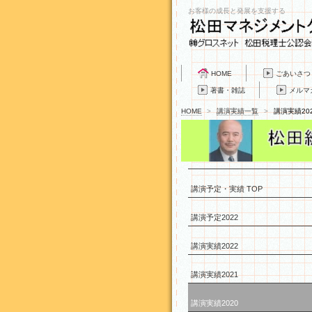
お客様の成長と発展を支援する
HOME
ごあいさつ
著書・雑誌
メルマ
HOME
>
講演実績一覧
>
講演実績20
講演予定・実績 TOP
講演予定2022
講演実績2022
講演実績2021
講演実績2020