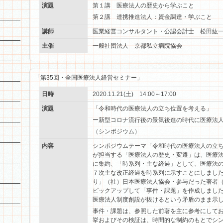
演題
第１講 医療法人の歴史から学ぶこと
第２講 連携推進法人：資金調達・学ぶこと
講師
医業経営コンサルタント・公認会計士 松田紘
主催
一般社団法人 京都私立病院協会
「第
35
回・全国医療法人経営セミナー」
日時
2020.11.21(土) 14:00～17:00
演題
「令和時代の医療法人の立ち位置を考える」
ー新型コロナ流行後の景気後進の時代に医療法
（シンポジウム）
内容
シンポジウムテーマ「令和時代の医療法人の立
が担当する「医療法人の歴史・変遷」は、医療
に集約、「時系列・主な経過」として、医療法の
７次主な改正経過を時系列に示すことにしまし
り」（社）日本医療法人協会・参与だった著者
ピックアップして「事件・課題」を作成しまし
医療法人制度創設が抜けるという矛盾のまま示
事件・課題は、参照した前著を主に参考にして
挙およびその検証は、時間的な制約のもとでシ