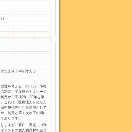
一郎
人が生き抜く術を考える―
ち位置を考える」のうい、小職
法の制定・主な経過を１ページ
制定から平成28～30年を第
た。これに「医療法人ものがた
（田中重代先生）を参照として
たが、制定と第１次改正の間に
しております。
おりますが「事件・課題」の列
ンポジストの個人的見解を主と