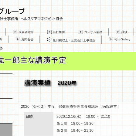
代表者紹介
会社概要
コンサル業務
講演
ガ
お問合せ
松田Gallery
松田税理士・公認会計士事務所
20
2020（令和２）年度 保健医療管理者養成講座〔病院経営〕
日時
2020.12.16(水) 18:00 ～ 21:10
第１講 18:00～19:30
第２講 19:40～21:10