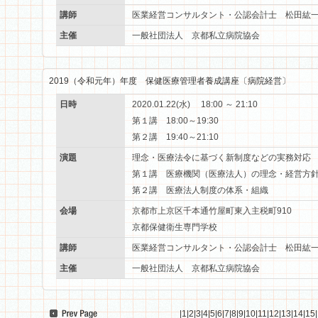
講師
医業経営コンサルタント・公認会計士 松田紘
主催
一般社団法人 京都私立病院協会
2019（令和元年）年度 保健医療管理者養成講座〔病院経営〕
日時
2020.01.22(水) 18:00 ～ 21:10
第１講 18:00～19:30
第２講 19:40～21:10
演題
理念・医療法令に基づく新制度などの実務対応
第１講 医療機関（医療法人）の理念・経営方
第２講 医療法人制度の体系・組織
会場
京都市上京区千本通竹屋町東入主税町910
京都保健衛生専門学校
講師
医業経営コンサルタント・公認会計士 松田紘
主催
一般社団法人 京都私立病院協会
|
1
|
2
|
3
|
4
|
5
|
6
|
7
|
8
|
9
|
10
|
11
|
12
|
13
|
14
|
15
|