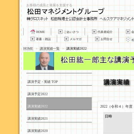
お客様の成長と発展を支援する
HOME
ごあいさつ
代表者紹介
著書・雑誌
メルマガ
お問合せ
HOME
>
講演実績一覧
>
講演実績2022
講演予定・実績 TOP
講演予定2022
講演実績2022
2022（令和４）年
日時
講演実績2021
講演実績2020